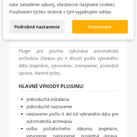
vaše zariadenie súbory, všeobecne nazývané cookies.
POPIS
DETAILY PRODUKTU
Používaním týchto stránok s tým vyjadrujete súhlas.
CHANGELOG
LICENCIA
REVIEWS (6)
Podrobné nastavenie
Rozumiem
Plugin pre Joomla vykonáva automatickú
archiváciu článkov po X dňoch podľa vybraného
dáta (expirácie, vytvorenie, zverejnenie, posledná
úprava, vlastné pole).
HLAVNÉ VÝHODY PLUGINU:
jednoduchá inštalácia
jednoduché nastavenie
nastavenie počtu X dní od vybraného dáta pre
automatickú archiváciu
voľba počiatočného dátumu (expirácie,
vytvorenie, zverejnenie, posledná úprava,