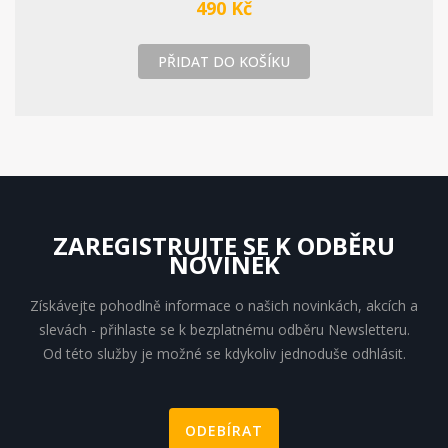
490 Kč
PŘIDAT DO KOŠÍKU
ZAREGISTRUJTE SE K ODBĚRU
NOVINEK
Získávejte pohodlně informace o našich novinkách, akcích a
slevách - přihlaste se k bezplatnému odběru Newsletteru.
Od této služby je možné se kdykoliv jednoduše odhlásit.