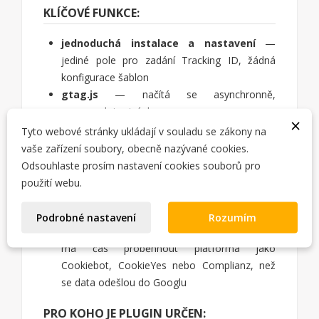
KLÍČOVÉ FUNKCE:
jednoduchá instalace a nastavení
—
jediné pole pro zadání Tracking ID, žádná
konfigurace šablon
gtag.js
— načítá se asynchronně,
nezpomaluje stránky
×
Google Consent Mode v2
— volitelná
Tyto webové stránky ukládají v souladu se zákony na
podpora pro GDPR/ePrivacy; plugin
vaše zařízení soubory, obecně nazývané cookies.
vygeneruje správný inicializační kód s
Odsouhlaste prosím nastavení cookies souborů pro
výchozím stavem souhlasu (denied nebo
použití webu.
granted)
čekání na platformu pro souhlas
—
Podrobné nastavení
Rozumím
nastavitelný timeout (0–2000 ms), díky němuž
má čas proběhnout platforma jako
Cookiebot, CookieYes nebo Complianz, než
se data odešlou do Googlu
PRO KOHO JE PLUGIN URČEN: