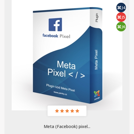
J4
J5
J6
Meta (Facebook) pixel...