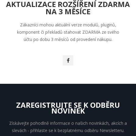
AKTUALIZACE ROZŠÍŘENÍ ZDARMA
NA 3 MĚSÍCE
Zákazníci mohou aktuální verze modulů, pluginů,
komponent či překladů stahovat ZDARMA ze svého
účtu po dobu 3 měsíců od provedení nákupu.
ZAREGISTRUJTE SE K ODBĚRU
NOVINEK
Získávejte pohodlně informace o našich novinkách, akcích a
slevách - přihlaste se k bezplatnému odběru Newsletteru.