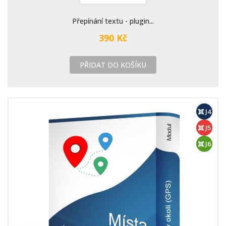
Přepínání textu - plugin...
390 Kč
PŘIDAT DO KOŠÍKU
J4
J5
J6