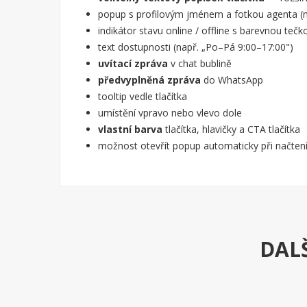
popup s profilovým jménem a fotkou agenta (n
indikátor stavu online / offline s barevnou tečk
text dostupnosti (např. „Po–Pá 9:00–17:00")
uvítací zpráva
v chat bublině
předvyplněná zpráva
do WhatsApp
tooltip vedle tlačítka
umístění vpravo nebo vlevo dole
vlastní barva
tlačítka, hlavičky a CTA tlačítka
možnost otevřít popup automaticky při načtení
DALŠ