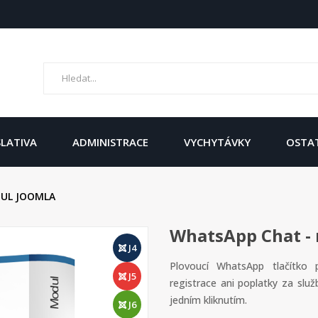
SLATIVA
ADMINISTRACE
VYCHYTÁVKY
OSTA
DUL JOOMLA
WhatsApp Chat -
J4
Plovoucí WhatsApp tlačítko 
J5
registrace ani poplatky za slu
jedním kliknutím.
J6