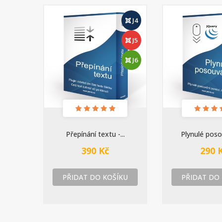
J4
J5
J6
Přepínání textu -...
Plynulé posou
390 Kč
290 
PŘIDAT DO KOŠÍKU
PŘIDAT DO