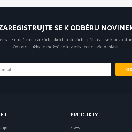
ZAREGISTRUJTE SE K ODBĚRU NOVINE
ormace o našich novinkách, akcích a slevách - přihlaste se k bezplat
Od této služby je možné se kdykoliv jednoduše odhlásit.
ČET
PRODUKTY
daje
Slevy