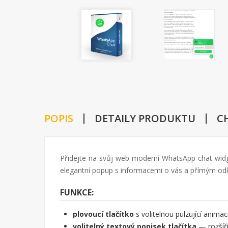
POPIS
DETAILY PRODUKTU
C
Přidejte na svůj web moderní WhatsApp chat widge
elegantní popup s informacemi o vás a přímým o
FUNKCE:
plovoucí tlačítko
s volitelnou pulzující anima
volitelný textový popisek tlačítka
— rozšíří