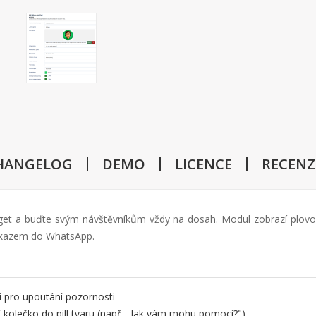
HANGELOG
DEMO
LICENCE
RECENZE
t a buďte svým návštěvníkům vždy na dosah. Modul zobrazí plovoucí 
dkazem do WhatsApp.
cí pro upoutání pozornosti
 kolečko do pill tvaru (např. „Jak vám mohu pomoci?")