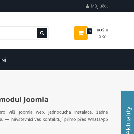
Můj účet
KOŠÍK
0
0 Kč
TNÍ
 modul Joomla
Aktuality
pro váš Joomla web. Jednoduchá instalace, žádné
žbu — návštěvníci vás kontaktují přímo přes WhatsApp