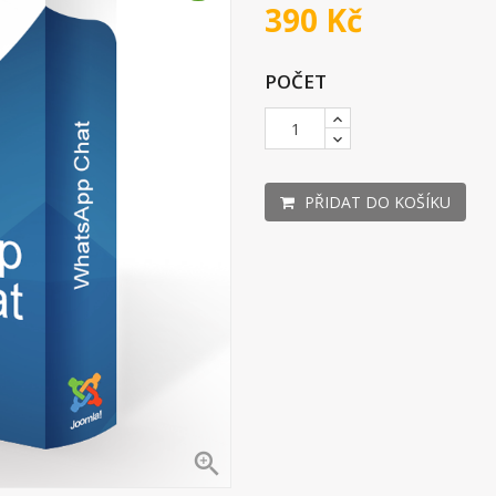
390 Kč
POČET
PŘIDAT DO KOŠÍKU
