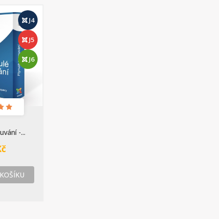
J4
J5
J6
vání -...
Kč
 KOŠÍKU