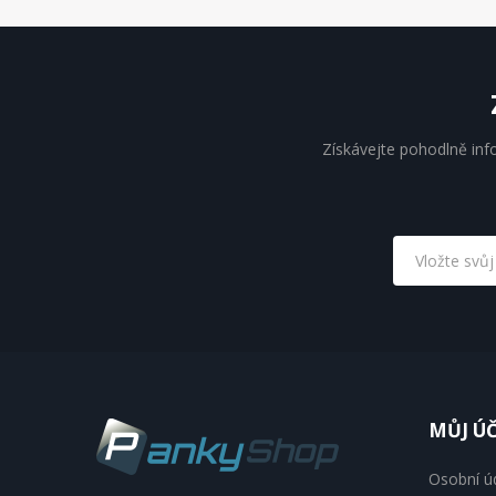
Získávejte pohodlně inf
MŮJ Ú
Osobní ú