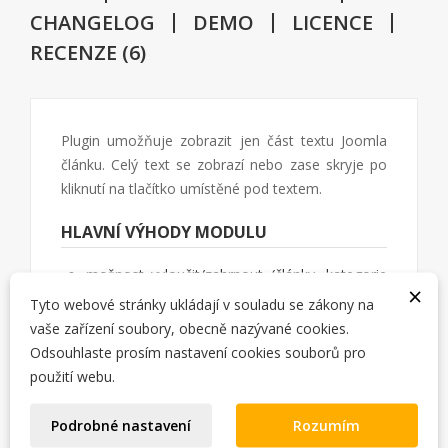
CHANGELOG
DEMO
LICENCE
RECENZE (6)
Plugin umožňuje zobrazit jen část textu Joomla
článku. Celý text se zobrazí nebo zase skryje po
kliknutí na tlačítko umístěné pod textem.
HLAVNÍ VÝHODY MODULU
možnost vyloučit/zahrnout (články, kategorie
×
nebo položky menu)
Tyto webové stránky ukládají v souladu se zákony na
nastavitelná výška zobrazovaného textu
vaše zařízení soubory, obecně nazývané cookies.
možnost nastavit posun stínu
Odsouhlaste prosím nastavení cookies souborů pro
možnost nastavit počet slov od kterých bude
použití webu.
funkce aktivována
Podrobné nastavení
Rozumím