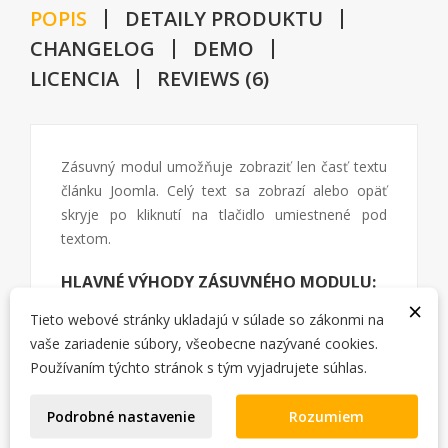
POPIS
DETAILY PRODUKTU
CHANGELOG
DEMO
LICENCIA
REVIEWS (6)
Zásuvný modul umožňuje zobraziť len časť textu
článku Joomla. Celý text sa zobrazí alebo opäť
skryje po kliknutí na tlačidlo umiestnené pod
textom.
HLAVNÉ VÝHODY ZÁSUVNÉHO MODULU:
×
Tieto webové stránky ukladajú v súlade so zákonmi na
možnosť vylúčiť/zahrnúť (články, kategórie
vaše zariadenie súbory, všeobecne nazývané cookies.
alebo položky menu)
Používaním týchto stránok s tým vyjadrujete súhlas.
nastaviteľná výška zobrazeného textu
možnosť nastaviť posun tieňa
Podrobné nastavenie
Rozumiem
možnosť nastaviť počet slov, od ktorých sa
funkcia aktivuje