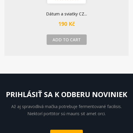
Dátum a sviatky CZ...
190 Kč
ADD TO CART
PRIHLÁSIŤ SA K ODBERU NOVINIEK
Až aj spravodlivá mačka potrebuje fermentované facilisis.
Niektorí porttitor sú mauris sit amet orci.