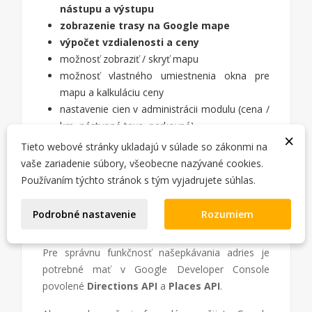
nástupu a výstupu
zobrazenie trasy na Google mape
výpočet vzdialenosti a ceny
možnosť zobraziť / skryť mapu
možnosť vlastného umiestnenia okna pre
mapu a kalkuláciu ceny
nastavenie cien v administrácii modulu (cena /
km, nástupné taxa, parkovné)
×
nastavenie meny
Tieto webové stránky ukladajú v súlade so zákonmi na
integrovaná Captcha (ochrana proti spamu) z
vaše zariadenie súbory, všeobecne nazývané cookies.
povolených pluginov v Joomla! (reCaptcha,
Používaním týchto stránok s tým vyjadrujete súhlas.
Proof of Work a ďalšie)
Podrobné nastavenie
Rozumiem
INŠTALÁCIA:
Pre správnu funkčnosť našepkávania adries je
potrebné mať v Google Developer Console
povolené
Directions API
a
Places API
.