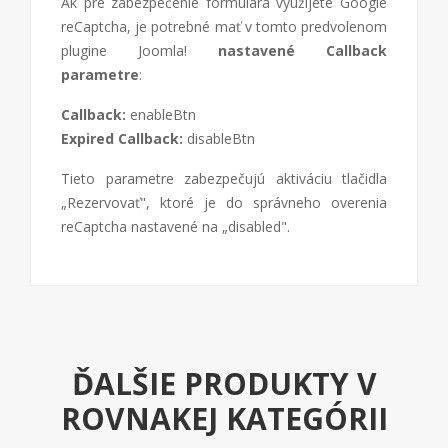
Ak pre zabezpečenie formulára využijete Google
reCaptcha, je potrebné mať v tomto predvolenom
plugine Joomla!
nastavené Callback
parametre
:
Callback:
enableBtn
Expired Callback:
disableBtn
Tieto parametre zabezpečujú aktiváciu tlačidla
„Rezervovať", ktoré je do správneho overenia
reCaptcha nastavené na „disabled".
ĎALŠIE PRODUKTY V
ROVNAKEJ KATEGÓRII